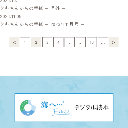
2023.10.11
きむちんからの手紙 − 号外 −
2023.11.05
きむちんからの手紙 − 2023年11月号 −
1
2
3
4
5
...
10
...
＜
＞