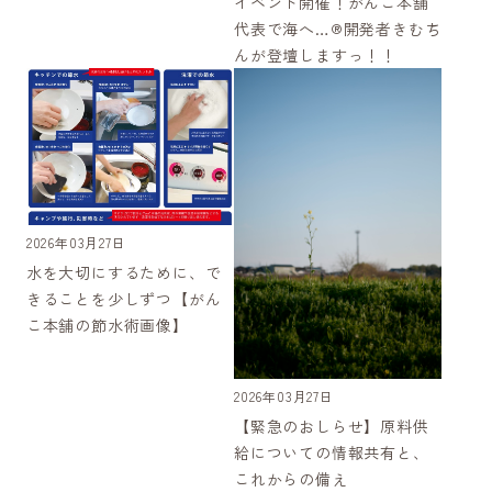
イベント開催！がんこ本舗
代表で海へ…®開発者きむち
んが登壇しますっ！！
2026年03月27日
水を大切にするために、で
きることを少しずつ【がん
こ本舗の節水術画像】
2026年03月27日
【緊急のおしらせ】原料供
給についての情報共有と、
これからの備え