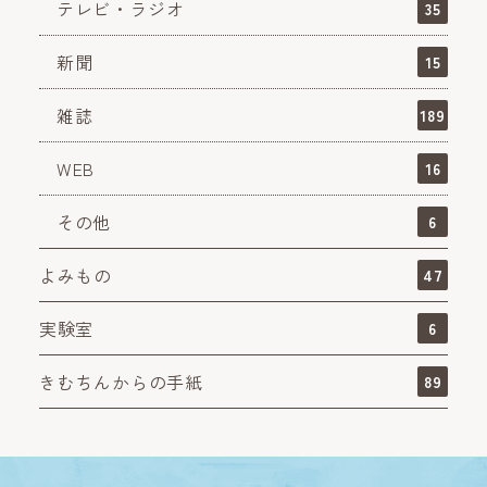
テレビ・ラジオ
35
新聞
15
雑誌
189
WEB
16
その他
6
よみもの
47
実験室
6
きむちんからの手紙
89