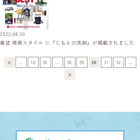
2023.08.30
雑誌 湘南スタイル に『じもとの洗剤』が掲載されました
...
10
20
...
28
29
30
31
32
...
＜
＞