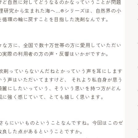
けど自然に対してどうなるのかなっていうことが問題
処理研究から生まれた海へ…®シリーズは、自然界の小
を循環の輪に戻すことを目指した洗剤なんです。
色々な方に、全国で数十万世帯の方に愛用していただい
の実際の利用者の方の声・反響はいかがですか。
柔軟剤っていらないんだねとかっていう声を耳にします
いう声はいただいてますけど、 それより私自身が思う
綺麗にしたいっていう、そういう思いを持つ方がどん
風に強く感じていて、とても嬉しく思います。
んさらにいいものということなんですね。今回はこのゼ
改良した点があるということですか。