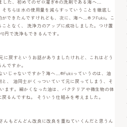
売しました、初めてのゼロ濯ぎ®の洗剤である海へ…
て、そちらは水の使用量を減らすっていうことを徹底し
ができたんですけれども、次に、海へ…®フFukii。こ
ることなく、 洗浄力のアップに成功しました。つけ置
が0円で洗浄もできるんです。
を元に戻すというお話がありましたけれど、これはどう
るんですか。
ないじゃないですか？海へ…®Fukiiっていうのは、油
術と、 油同士がくっついていて元に戻ってしまう、そ
ています。細かくなった油は、バクテリアや微生物の体
に戻るんですね。 そういう仕組みを考えました。
村さんもどんどん改良に改良を重ねていくんだと思うん