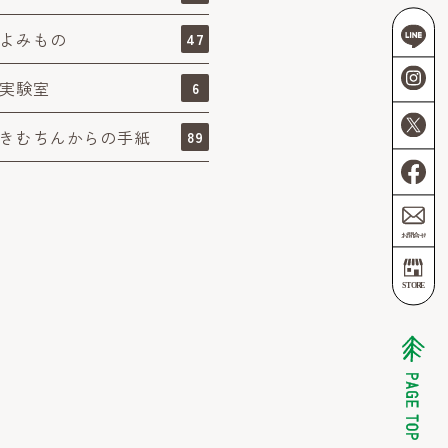
よみもの
47
実験室
6
きむちんからの手紙
89