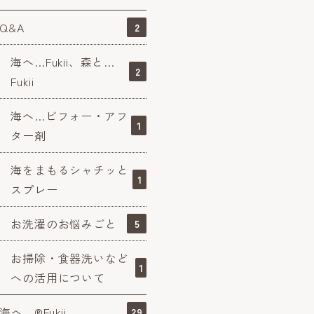
Q&A
2
海へ…Fukii、森と…
2
Fukii
海へ…ビフォー・アフ
1
ター剤
海をまもるシャチッと
1
スプレー
お洗濯のお悩みごと
5
お掃除・食器洗いなど
1
への活用について
海へ…®Fukii
29