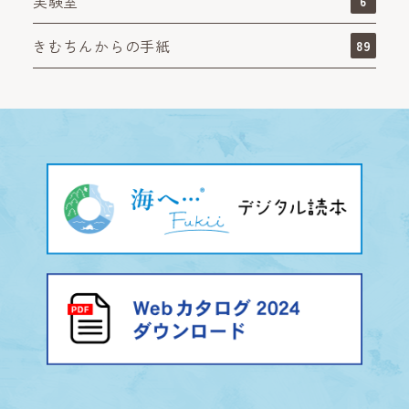
実験室
6
きむちんからの手紙
89