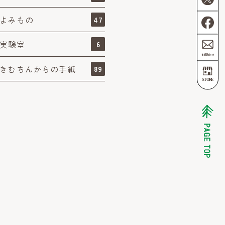
よみもの
47
実験室
6
きむちんからの手紙
89