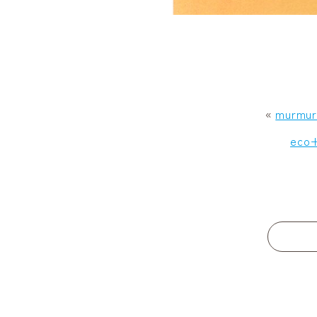
«
murmur
eco+