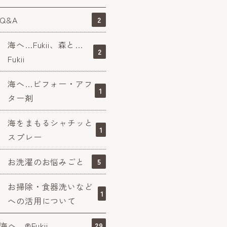
Q&A
2
海へ…Fukii、森と…
2
Fukii
海へ…ビフォー・アフ
1
ター剤
海をまもるシャチッと
1
スプレー
お洗濯のお悩みごと
5
お掃除・食器洗いなど
1
への活用について
海へ…®Fukii
29