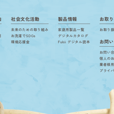
内
社会文化活動
製品情報
お取り
未来のための取り組み
家庭用製品一覧
お取り
剤
お洗濯でSDGs
デジタルカタログ
お問い
環境応援金
Fukii デジタル読本
お問い
個人の
業者様
プライ