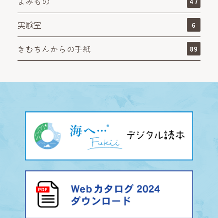
よみもの
47
実験室
6
きむちんからの手紙
89