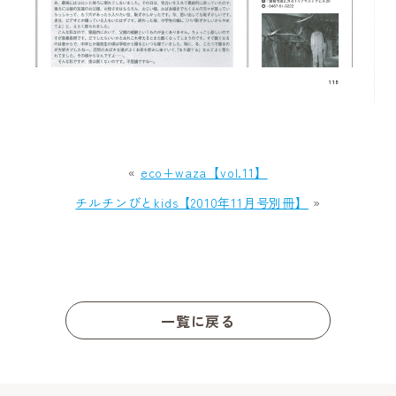
«
eco+waza【vol.11】
チルチンびとkids【2010年11月号別冊】
»
一覧に戻る