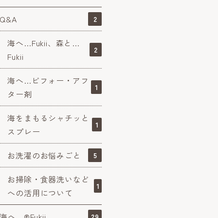
Q&A
2
海へ…Fukii、森と…
2
Fukii
海へ…ビフォー・アフ
1
ター剤
海をまもるシャチッと
1
スプレー
お洗濯のお悩みごと
5
お掃除・食器洗いなど
1
への活用について
海へ…®Fukii
29