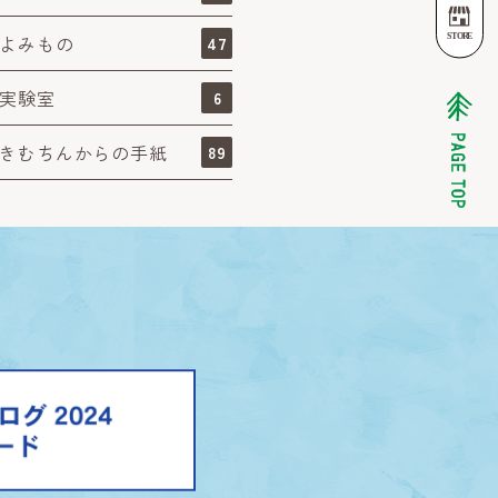
よみもの
47
実験室
6
きむちんからの手紙
89