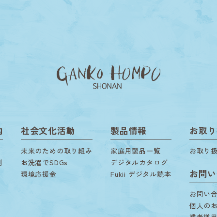
内
社会文化活動
製品情報
お取り
未来のための取り組み
家庭用製品一覧
お取り
剤
お洗濯でSDGs
デジタルカタログ
お問い
環境応援金
Fukii デジタル読本
お問い
個人の