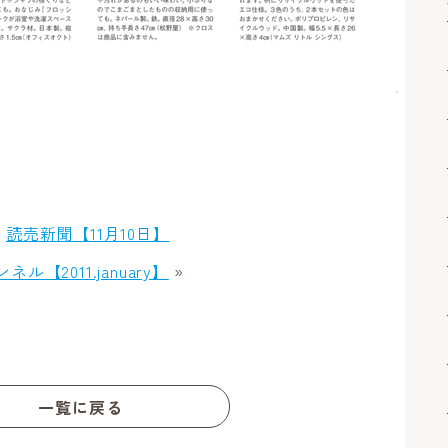
«
読売新聞【11月10日】
ネル【2011.january】
»
一覧に戻る