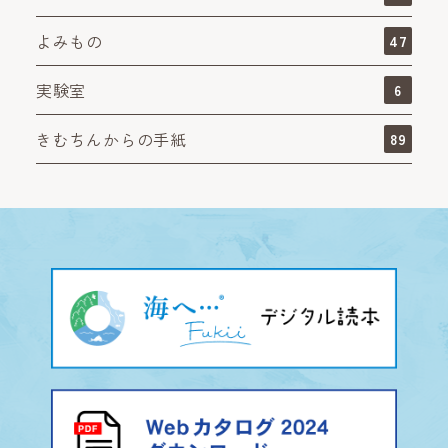
よみもの
47
実験室
6
きむちんからの手紙
89