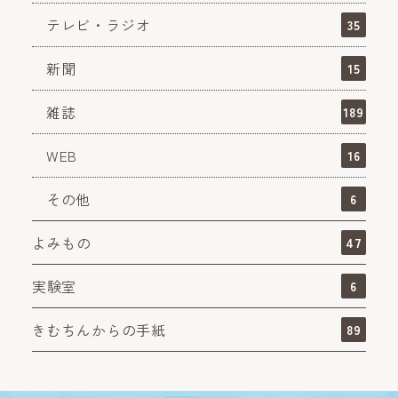
テレビ・ラジオ
35
新聞
15
雑誌
189
WEB
16
その他
6
よみもの
47
実験室
6
きむちんからの手紙
89