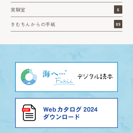
実験室
6
きむちんからの手紙
89