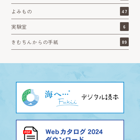
よみもの
47
実験室
6
きむちんからの手紙
89