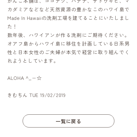
がんこ本舗は、ココナツ、バナナ、サトウキビ、マ
カダミアなどなど天然資源の豊かなこのハワイ島で
Made In Hawaiiの洗剤工場を建てることにいたしまし
た！
数年後、ハワイアンが作る洗剤にご期待ください。
オアフ島からハワイ島に移住を計画している日系男
性と日本女性のご夫婦が本気で経営に取り組んでく
れようとしています。
ALOHA ^_−☆
きむちん TUE 19/02/2019
一覧に戻る