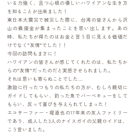
いる力強く、且つ心根の優しいハワイアンな生き方
を知ることが出来ました！
東日本大震災で被災した際に、台湾の皆さんから沢
山の義援金が集まったことを思い出します。あの
時、私たちが得たのはお金と言う目に見える価値だ
けでなく”友情”でした！！
今回の訪問もまさに！
ハワイアンの皆さんが感じてくれたのは、私たちか
らの”友情”だったのだと実感させられました。
それは思いも寄らぬことでした…
激励に行ったつもりの私たちの方が、むしろ親切に
ガイドしてもらい、釣った魚でバーベキューをして
もらい、反って喜びを与えられてしまった！
エコサーファー・堀直也の17年来の友人ファミリー
であり、成人した3人のナイスガイの父親ロイドは、
こう言いました。