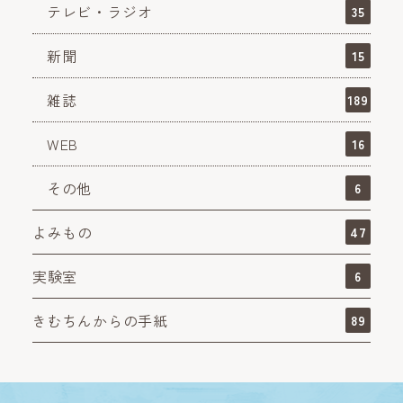
テレビ・ラジオ
35
新聞
15
雑誌
189
WEB
16
その他
6
よみもの
47
実験室
6
きむちんからの手紙
89