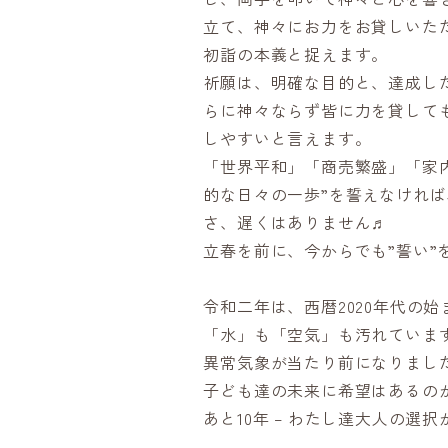
立て、神々にお力をお貸しいた
初詣の本義と捉えます。
祈願は、明確な目的と、達成し
らに神々ならず皆に力を貸して
しやすいと言えます。
「世界平和」「商売繁盛」「家
的な日々の一歩”を誓えなけれ
さ、遅くはありません♬
立春を前に、今からでも”誓い”
令和二年は、西暦2020年代の
「水」も「空気」も汚れていま
異常気象が当たり前になりまし
子ども達の未来に希望はあるの
あと10年 – わたし達大人の