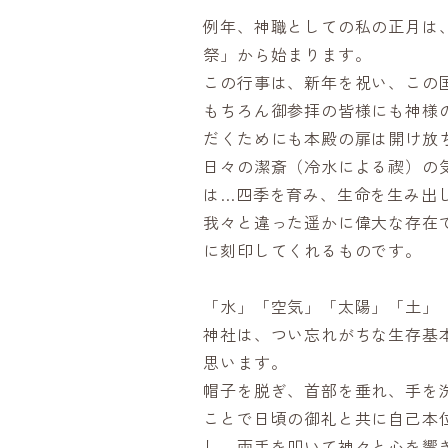
例年、神職としての私の正月は
祭」から始まります。
この行事は、新年を祝い、この
もちろん御参拝の皆様にも神様
だくためにも本殿の扉は開け放
日々の潔斎（冷水による禊）の
は…四季を育み、生命を生み出し
我々と違った遥かに偉大な存在
に刻印してくれるものです。
「水」「空気」「太陽」「土」
神社は、つい忘れがちな生存基
思います。
帽子を脱ぎ、首部を垂れ、手を
ことで日頃の御礼と共に自己本
し、両手を叩いて神々と心を響