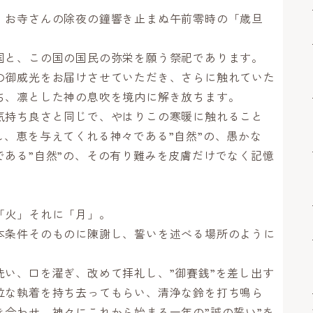
、お寺さんの除夜の鐘響き止まぬ午前零時の「歳旦
国と、この国の国民の弥栄を願う祭祀であります。
の御威光をお届けさせていただき、さらに触れていた
ち、凛とした神の息吹を境内に解き放ちます。
気持ち良さと同じで、やはりこの寒暖に触れること
、恵を与えてくれる神々である”自然”の、愚かな
である”自然”の、その有り難みを皮膚だけでなく記憶
「火」それに「月」。
本条件そのものに陳謝し、誓いを述べる場所のように
洗い、口を濯ぎ、改めて拝礼し、”御賽銭”を差し出す
位な執着を持ち去ってもらい、清浄な鈴を打ち鳴ら
き合わせ、神々にこれから始まる一年の”誠の誓い”を