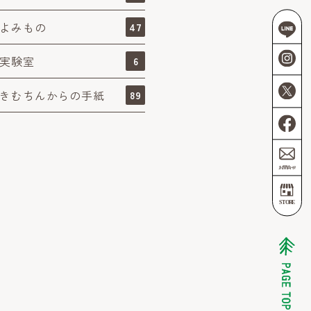
よみもの
47
実験室
6
きむちんからの手紙
89