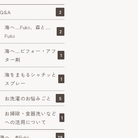
Q&A
2
海へ…Fukii、森と…
2
Fukii
海へ…ビフォー・アフ
1
ター剤
海をまもるシャチッと
1
スプレー
お洗濯のお悩みごと
5
お掃除・食器洗いなど
1
への活用について
海へ…®Fukii
29