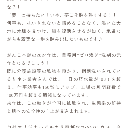
な？！
「夢」は持ちたい！いや、夢こそ胸を熱くする！！
何事も、抗いきれないと諦めることなく、渇いた大
地に水脈を見つけ、緑を復活させるが如く、地道な
がらも着実な一歩を踏み出したいものです♪
がんこ本舗の2024年は、業務用”ゼロ濯ぎ”洗剤の元
年となるでしょう！
既に介護施設等の私物を預かり、個別洗いされてい
るリネン業者さんでは、１日の節水量が100ｔを超
え、仕事効率も160％にアップ。工場の月間経費で
100万円を超える節減になっています。
来年は、この動きが全国に拡散され、生態系の維持
と肌への安全性の向上が見込まれます。
自社オリジナルアルカリ電解水”GANKO ウォータ