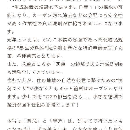
ー”生成装置の増設も予定され、日産１ｔの採水が可
能となり、カーボン汚れ除去などの分野にも安全性
が高く作業性の良い洗剤が供給されることになりま
す。
元年といえば、がんこ本舗の念願であった化粧品規
格の”易生分解性”洗浄剤も新たな特許申請が完了次
第、各種発売となります。
また、念願どころか「悲願」の領域である地域洗剤®
も活発化してきています。
住むひとが、住む地域の自然を後世に繋ぐための”洗
剤づくり”が少なくとも４〜５箇所はオープンとなり
ます。少しでもCO2の排出を減らし、小さな循環で
経済が回る仕組みを増やします！
本当は「理念」と「経営」は、別立てで行いたいも
のなのです。あぁ神さまも、なかなかゆっくりお休