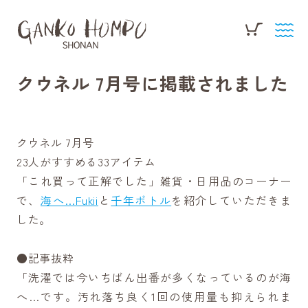
クウネル 7月号に掲載されました
クウネル 7月号
23人がすすめる33アイテム
「これ買って正解でした」雑貨・日用品のコーナー
で、
海へ…Fukii
と
千年ボトル
を紹介していただきま
した。
●記事抜粋
「洗濯では今いちばん出番が多くなっているのが海
へ…です。汚れ落ち良く1回の使用量も抑えられま