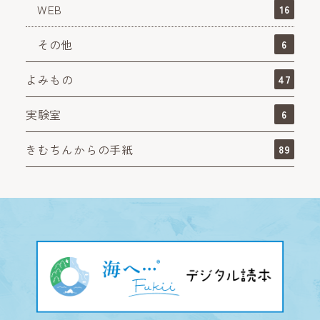
WEB
16
その他
6
よみもの
47
実験室
6
きむちんからの手紙
89