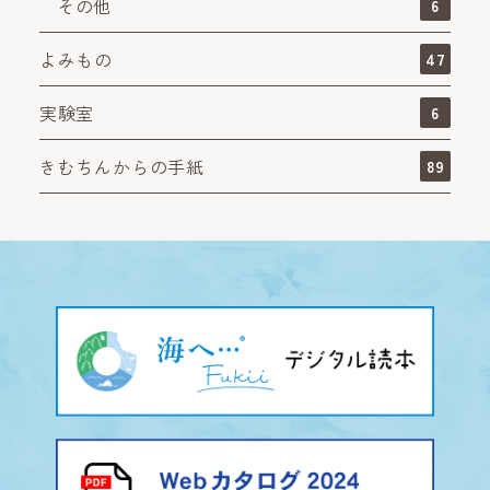
その他
6
よみもの
47
実験室
6
きむちんからの手紙
89