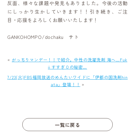
反面、様々な課題や発見もありました。今後の活動
にしっかり生かしていきます！！引き続き、ご注
目・応援をよろしくお願いいたします！
GANKOHOMPO/dochaku サト
«
がっちりマンデー！！で紹介。中性の洗濯洗剤 海へ…Fuk
ii すすぎ０の秘密…
7/23(火)FBS福岡放送のめんたいワイドに「伊都の国洗剤hin
ata」登場！！
»
一覧に戻る