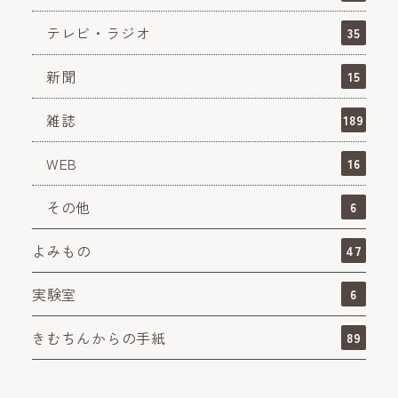
テレビ・ラジオ
35
新聞
15
雑誌
189
WEB
16
その他
6
よみもの
47
実験室
6
きむちんからの手紙
89