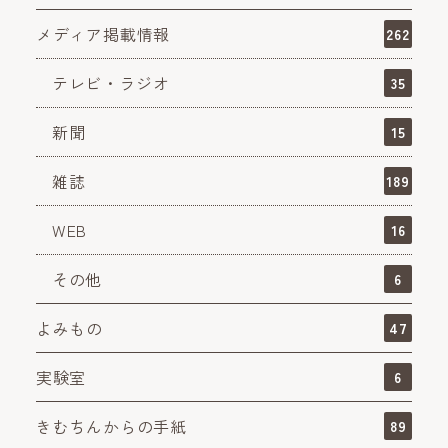
メディア掲載情報
262
テレビ・ラジオ
35
新聞
15
雑誌
189
WEB
16
その他
6
よみもの
47
実験室
6
きむちんからの手紙
89