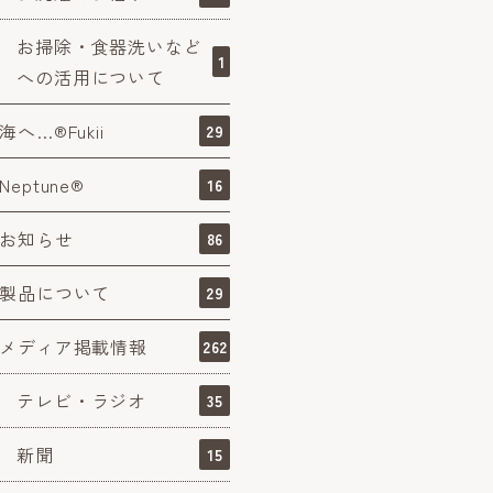
お掃除・食器洗いなど
1
への活用について
海へ…®Fukii
29
Neptune®
16
お知らせ
86
製品について
29
メディア掲載情報
262
テレビ・ラジオ
35
新聞
15