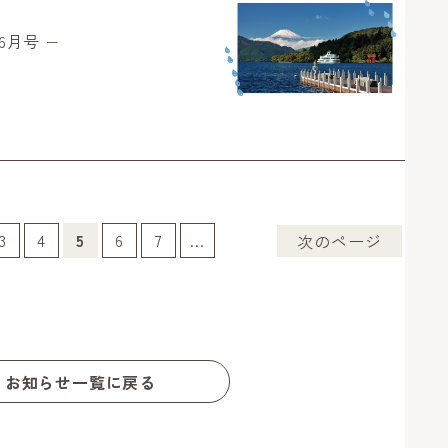
6月号 −
3
4
5
6
7
...
次のページ
お知らせ一覧に戻る