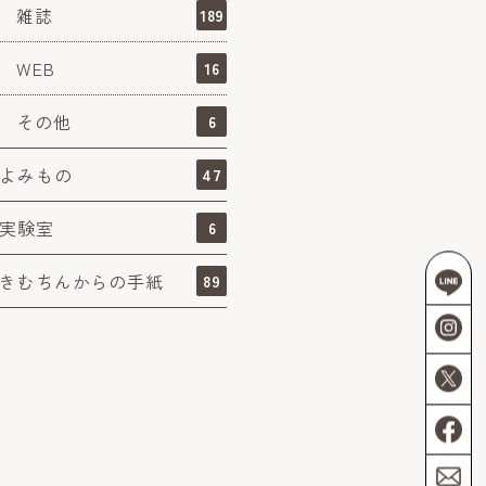
雑誌
189
WEB
16
その他
6
よみもの
47
実験室
6
きむちんからの手紙
89