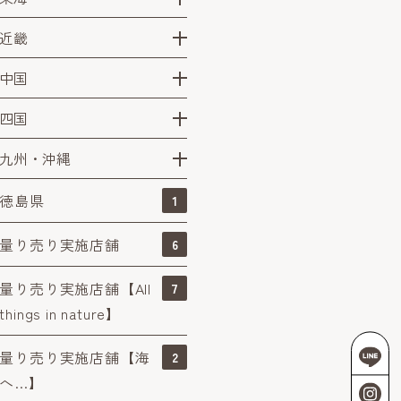
近畿
中国
四国
九州・沖縄
徳島県
1
量り売り実施店舗
6
量り売り実施店舗【All
7
things in nature】
量り売り実施店舗【海
2
へ…】