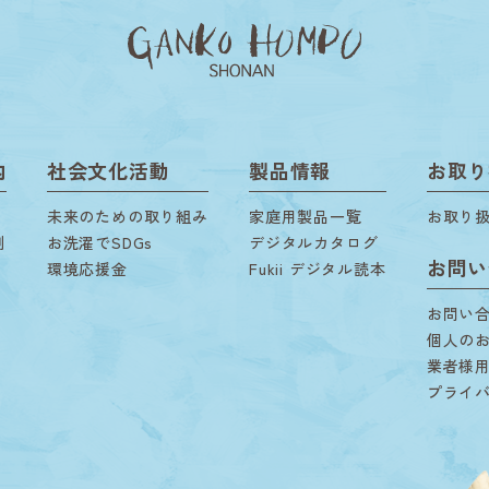
内
社会文化活動
製品情報
お取り
未来のための取り組み
家庭用製品一覧
お取り
剤
お洗濯でSDGs
デジタルカタログ
お問い
環境応援金
Fukii デジタル読本
お問い
個人の
業者様
プライ