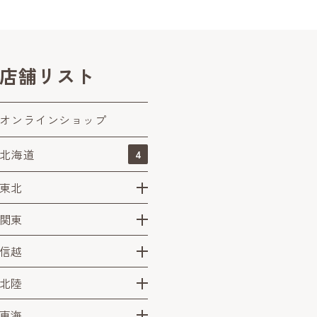
店舗リスト
オンラインショップ
北海道
4
東北
関東
信越
北陸
東海