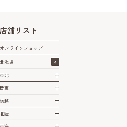
店舗リスト
オンラインショップ
北海道
4
東北
関東
信越
北陸
東海