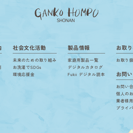
内
社会文化活動
製品情報
お取り
未来のための取り組み
家庭用製品一覧
お取り
剤
お洗濯でSDGs
デジタルカタログ
お問い
環境応援金
Fukii デジタル読本
お問い
個人の
業者様
プライ