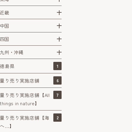
近畿
中国
四国
九州・沖縄
徳島県
1
量り売り実施店舗
6
量り売り実施店舗【All
7
things in nature】
量り売り実施店舗【海
2
へ…】