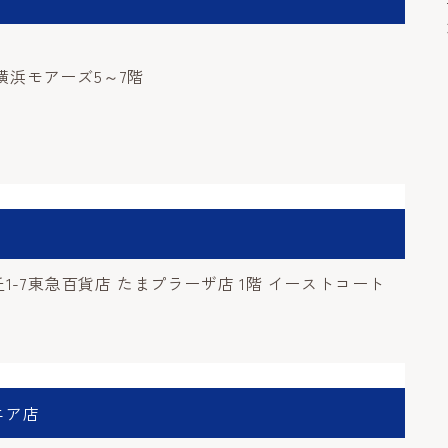
1横浜モアーズ5～7階
-7東急百貨店 たまプラーザ店 1階 イーストコート
エア店