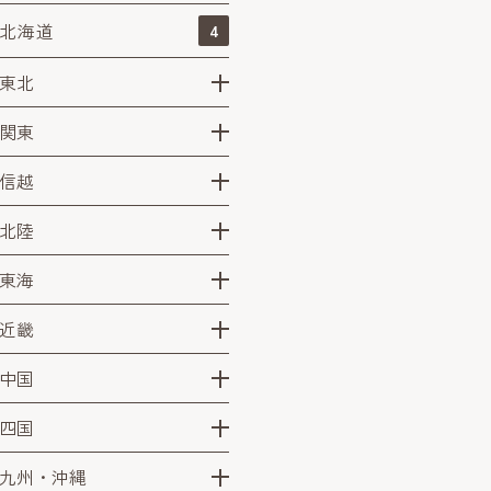
北海道
4
東北
関東
信越
北陸
東海
近畿
中国
四国
九州・沖縄