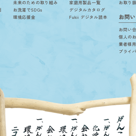
未来のための取り組み
家庭用製品一覧
お取り
剤
お洗濯でSDGs
デジタルカタログ
お問い
環境応援金
Fukii デジタル読本
お問い
個人の
業者様
プライ